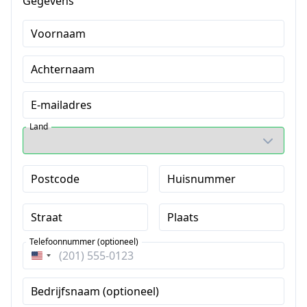
Gegevens
Voornaam
Achternaam
E-mailadres
Land
Postcode
Huisnummer
Straat
Plaats
Telefoonnummer (optioneel)
Verenigde
Staten
Bedrijfsnaam (optioneel)
+1